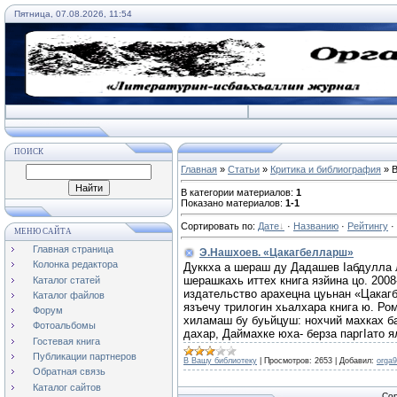
Пятница, 07.08.2026, 11:54
ПОИСК
Главная
»
Статьи
»
Критика и библиография
» В
В категории материалов
:
1
Показано материалов
:
1-1
Сортировать по
:
Дате
·
Названию
·
Рейтингу
·
МЕНЮ САЙТА
Главная страница
Э.Нашхоев. «Цакагбелларш»
Колонка редактора
Дуккха а шераш ду Дадашев Iабдулла 
шерашкахь иттех книга язйина цо. 200
Каталог статей
издательство арахецна цуьнан «Цакаг
Каталог файлов
язъечу трилогин хьалхара книга ю. Р
Форум
хиламаш бу буьйцуш: нохчий махках бах
Фотоальбомы
дахар, Даймахке юха- берза паргIато я
Гостевая книга
Публикации партнеров
В Вашу библиотеку
|
Просмотров:
2653
|
Добавил:
orga
Обратная связь
Каталог сайтов
Cop