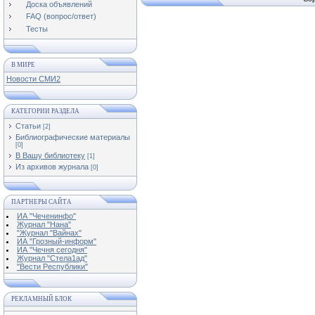
Доска объявлений
FAQ (вопрос/ответ)
Тесты
В МИРЕ
Новости СМИ2
КАТЕГОРИИ РАЗДЕЛА
Статьи
[2]
Библиографические материалы
[0]
В Вашу библиотеку
[1]
Из архивов журнала
[0]
ПАРТНЕРЫ САЙТА
ИА "Чеченинфо"
Журнал "Нана"
"Журнал "Вайнах"
ИА "Грозный-информ"
ИА "Чечня сегодня"
Журнал "Стела1ад"
"Вести Республики"
РЕКЛАМНЫЙ БЛОК